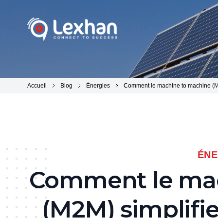
Lexhan
Accueil
Blog
Énergies
Comment le machine to machine (M2
ÉNE
Comment le mac
(M2M) simplifi