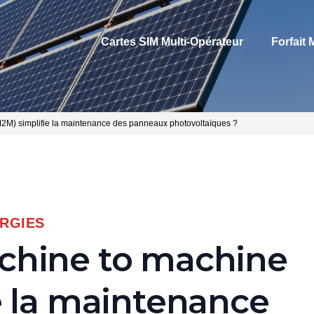
Cartes SIM Multi-Opérateur
Forfait
M) simplifie la maintenance des panneaux photovoltaïques ?
RGIES
hine to machine
e la maintenance