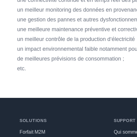
u
ne connectivité continue et en temps réel des 
u
n meilleur monitoring des données en provenan
u
ne gestion des pannes et autres dysfonctionnem
u
ne meilleure maintenance préventive et correct
u
n meilleur contrôle de la production d’électricité
u
n impact environnemental faible notamment pour
d
e meilleures prévisions de consommation ;
etc.
Footer
SOLUTIONS
SUPPORT
Forfait M2M
Qui somme