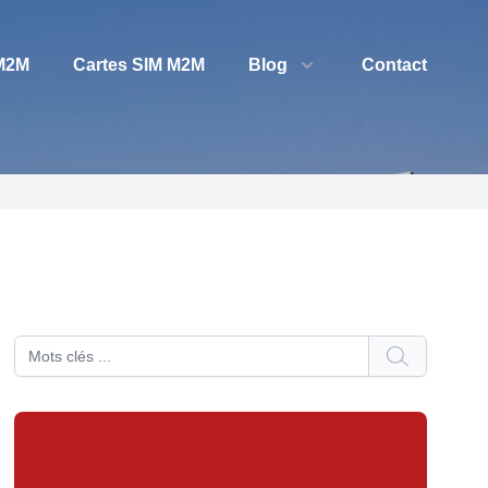
 M2M
Cartes SIM M2M
Blog
Contact