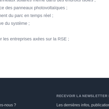
panneaux solaires même dans des endroits isolés ;
ce des panneaux photovoltaïques ;
ent du parc en temps réel ;
ive du système ;
 les entreprises axées sur la RSE ;
RECEVOIR LA NEWSLETTER
s-nous ?
Les dernières infos, publicatio