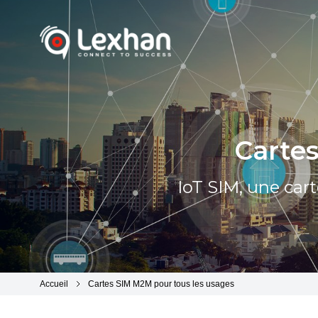
Lexhan
Cartes
IoT SIM, une car
Accueil
Cartes SIM M2M pour tous les usages