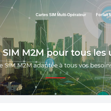
Cartes SIM Multi-Opérateur
Forfait
 SIM M2M pour tous les
te SIM M2M adaptée à tous vos besoin