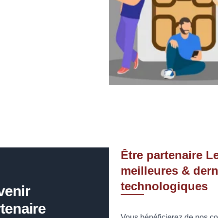
Être partenaire L
meilleures & dern
technologiques
venir
tenaire
Vous bénéficierez de nos con