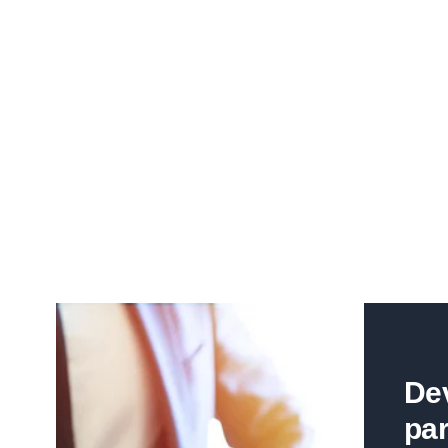
De
par