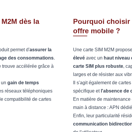
M M2M dès la
Pourquoi choisir
offre mobile ?
duit permet d'
assurer la
Une carte SIM M2M propos
brage des consommations
.
élevé
avec un
haut niveau 
e trouve accélérée grâce à
carte SIM plus robuste
, ca
larges et de résister aux vibr
e un
gain de temps
Il s'agit également de carte
 les réseaux téléphoniques
spécifique et
l'absence de 
e compatibilité de cartes
En matière de maintenance o
main à distance : APN dédié,
Enfin, leur particularité ré
communication bidirection