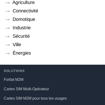
Agriculture
Connectivité
Domotique
Industrie
Sécurité
Ville
Énergies
Footer
SOLUTIONS
Forfait M2M
Cartes SIM Multi-Opérateur
Cartes SIM M2M pour tous les usages